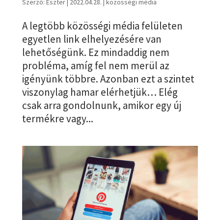
Szerző:
Eszter
|
2022.04.28.
|
közösségi média
A legtöbb közösségi média felületen
egyetlen link elhelyezésére van
lehetőségünk. Ez mindaddig nem
probléma, amíg fel nem merül az
igényünk többre. Azonban ezt a szintet
viszonylag hamar elérhetjük… Elég
csak arra gondolnunk, amikor egy új
termékre vagy...