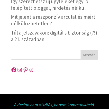
Így szerezhetsz új ügyfeleket egy jól
felépített bloggal, hirdetés nélkül
Mit jelent a reszponzív arculat és miért
nélkülözhetetlen?
Túl a jelszavakon: digitális biztonság (?!)
a 21. században
Keresés
Facebook
Instagram
Pinterest
Threads
A design nem díszítés, hanem kommunikáció.