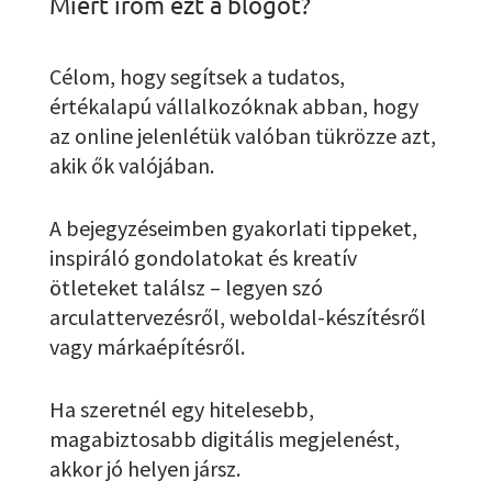
Miért írom ezt a blogot?
Célom, hogy segítsek a tudatos,
értékalapú vállalkozóknak abban, hogy
az online jelenlétük valóban tükrözze azt,
akik ők valójában.
A bejegyzéseimben gyakorlati tippeket,
inspiráló gondolatokat és kreatív
ötleteket találsz – legyen szó
arculattervezésről, weboldal-készítésről
vagy márkaépítésről.
Ha szeretnél egy hitelesebb,
magabiztosabb digitális megjelenést,
akkor jó helyen jársz.