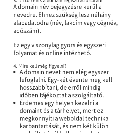
3. Mi történik a domain regisztráció során?
A domain név bejegyzésre kerül a
nevedre. Ehhez szükség lesz néhány
alapadatodra (név, lakcím vagy cégnév,
adószám).
Ez egy viszonylag gyors és egyszeri
folyamat és online intézhető.
4. Mire kell még figyelni?
A domain nevet nem elég egyszer
lefoglalni. Egy-két évente meg kell
hosszabbítani, de erről mindig
időben tájékoztat a szolgáltató.
Érdemes egy helyen kezelni a
domaint és a tárhelyet, mert ez
megkönnyíti a weboldal technikai
karbantartását, és nem két külön