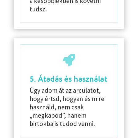
a későbbiekben is követni
tudsz.

5. Átadás és használat
Úgy adom át az arculatot,
hogy értsd, hogyan és mire
használd, nem csak
„megkapod”, hanem
birtokba is tudod venni.