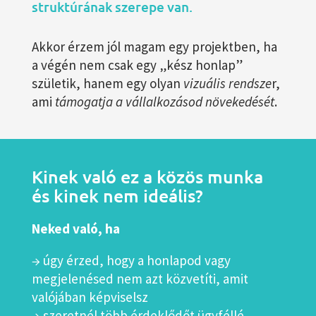
struktúrának szerepe van.
Akkor érzem jól magam egy projektben, ha
a végén nem csak egy „kész honlap”
születik, hanem egy olyan
vizuális rendsze
r,
ami
támogatja a vállalkozásod növekedését
.
Kinek való ez a közös munka
és kinek nem ideális?
Neked való, ha
→ úgy érzed, hogy a honlapod vagy
megjelenésed nem azt közvetíti, amit
valójában képviselsz
→ szeretnél több érdeklődőt ügyféllé