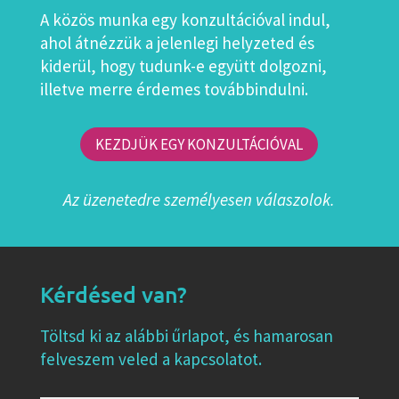
A közös munka egy konzultációval indul,
ahol átnézzük a jelenlegi helyzeted és
kiderül, hogy tudunk-e együtt dolgozni,
illetve merre érdemes továbbindulni.
KEZDJÜK EGY KONZULTÁCIÓVAL
Az üzenetedre személyesen válaszolok.
Kérdésed van?
Töltsd ki az alábbi űrlapot, és hamarosan
felveszem veled a kapcsolatot.