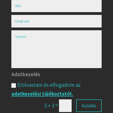
Adatkezelés
Elolvastam és elfogadom az
adatkezelési tájékoztatót.
=
5 + 3
Küldés