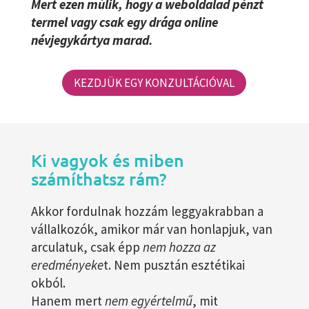
Mert ezen múlik, hogy a weboldalad pénzt
termel vagy csak egy drága online
névjegykártya marad.
KEZDJÜK EGY KONZULTÁCIÓVAL
Ki vagyok és miben
számíthatsz rám?
Akkor fordulnak hozzám leggyakrabban a
vállalkozók, amikor már van honlapjuk, van
arculatuk, csak épp
nem hozza az
eredményeke
t. Nem pusztán esztétikai
okból.
Hanem mert
nem egyértelmű
, mit