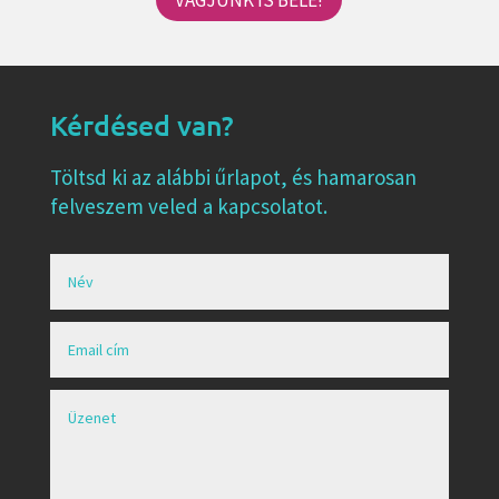
Kérdésed van?
Töltsd ki az alábbi űrlapot, és hamarosan
felveszem veled a kapcsolatot.