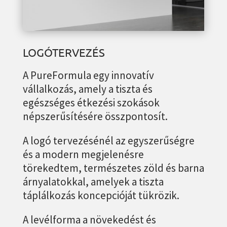
LOGÓTERVEZÉS
A PureFormula egy innovatív
vállalkozás, amely a tiszta és
egészséges étkezési szokások
népszerűsítésére összpontosít.
A logó tervezésénél az egyszerűségre
és a modern megjelenésre
törekedtem, természetes zöld és barna
árnyalatokkal, amelyek a tiszta
táplálkozás koncepcióját tükrözik.
A levélforma a növekedést és