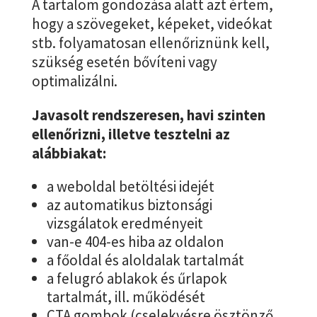
A tartalom gondozása alatt azt értem,
hogy a szövegeket, képeket, videókat
stb. folyamatosan ellenőriznünk kell,
szükség esetén bővíteni vagy
optimalizálni.
Javasolt rendszeresen, havi szinten
ellenőrizni, illetve tesztelni az
alábbiakat:
a weboldal betöltési idejét
az automatikus biztonsági
vizsgálatok eredményeit
van-e 404-es hiba az oldalon
a főoldal és aloldalak tartalmát
a felugró ablakok és űrlapok
tartalmát, ill. működését
CTA gombok (cselekvésre ösztönző