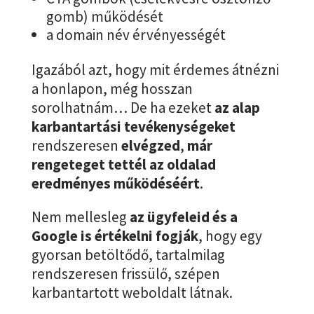
gomb) működését
a domain név érvényességét
Igazából azt, hogy mit érdemes átnézni
a honlapon, még hosszan
sorolhatnám… De ha ezeket
az alap
karbantartási tevékenységeket
rendszeresen
elvégzed
,
már
rengeteget tettél az oldalad
eredményes működéséért
.
Nem mellesleg
az ügyfeleid és a
Google is értékelni fogják
, hogy egy
gyorsan betöltődő, tartalmilag
rendszeresen frissülő, szépen
karbantartott weboldalt látnak.