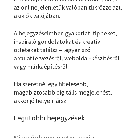
az online jelenlétük valóban tükrözze azt,
akik ők valójában.
A bejegyzéseimben gyakorlati tippeket,
inspiráló gondolatokat és kreatív
ötleteket találsz – legyen szó
arculattervezésről, weboldal-készítésről
vagy márkaépítésről.
Ha szeretnél egy hitelesebb,
magabiztosabb digitális megjelenést,
akkor jó helyen jársz.
Legutóbbi bejegyzések
Mikor érdemes újratervezni a