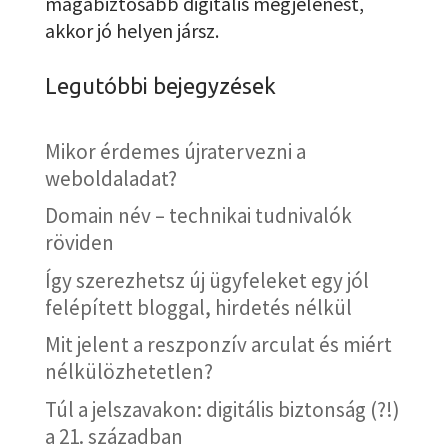
magabiztosabb digitális megjelenést,
akkor jó helyen jársz.
Legutóbbi bejegyzések
Mikor érdemes újratervezni a
weboldaladat?
Domain név – technikai tudnivalók
röviden
Így szerezhetsz új ügyfeleket egy jól
felépített bloggal, hirdetés nélkül
Mit jelent a reszponzív arculat és miért
nélkülözhetetlen?
Túl a jelszavakon: digitális biztonság (?!)
a 21. században