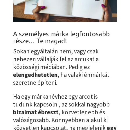
A személyes márka legfontosabb
része… Te magad!
Sokan egyáltalán nem, vagy csak
nehezen vállalják fel az arcukat a
közösségi médiában. Pedig ez
elengedhetetlen
, ha valaki énmárkát
szeretne építeni.
Ha egy márkanévhez egy arcot is
tudunk kapcsolni, az sokkal nagyobb
bizalmat ébreszt
, közvetlenebb és
valóságosabb. Könnyebben alakul ki
közvetlen kapcsolat, ha megjelenik
egy