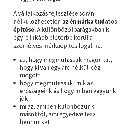
A vállalkozás fejlesztése során
nélkülözhetetlen
az énmárka tudatos
építése
. A különböző iparágakban is
egyre inkább előtérbe kerül a
személyes márkaépítés fogalma.
az, hogy megmutassuk magunkat,
hogy ki van egy arc nélküli cég
mögött
hogy megmutassuk, mik az
erősségeink és hogy miben vagyunk
jók
mi az, amiben különbözünk
másoktól, ami egyedivé tesz
bennünket