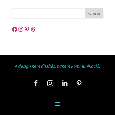
Keresés
Facebook
Instagram
Pinterest
Threads
A design nem díszítés, hanem kommunikáció.