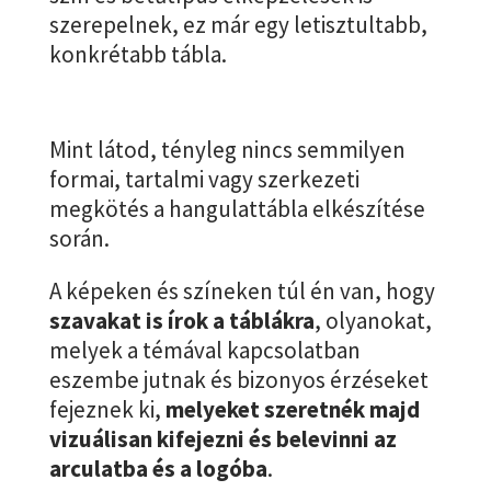
szerepelnek, ez már egy letisztultabb,
konkrétabb tábla.
Mint látod, tényleg nincs semmilyen
formai, tartalmi vagy szerkezeti
megkötés a hangulattábla elkészítése
során.
A képeken és színeken túl én van, hogy
szavakat is írok a táblákra
, olyanokat,
melyek a témával kapcsolatban
eszembe jutnak és bizonyos érzéseket
fejeznek ki,
melyeket szeretnék majd
vizuálisan kifejezni és belevinni az
arculatba és a logóba
.