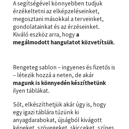
A segítségével könnyebben tudjuk
érzékeltetni az elképzeléseinket,
megosztani másokkal a terveinket,
gondolatainkat és az érzéseinket.
Kiváló eszköz arra, hogy
a
megálmodott hangulatot közvetítsük
.
Rengeteg sablon – ingyenes és fizetős is
– létezik hozzá a neten, de akár
magunk is könnyedén készíthetünk
ilyen táblákat.
Sőt, elkészíthetjük akár úgy is, hogy
egy igazi táblára tűzünk ki
anyagdarabokat, újságból kivágott
képeket, szövegeket, skicceket, színes