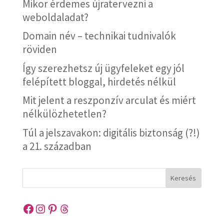
Mikor érdemes újratervezni a
weboldaladat?
Domain név – technikai tudnivalók
röviden
Így szerezhetsz új ügyfeleket egy jól
felépített bloggal, hirdetés nélkül
Mit jelent a reszponzív arculat és miért
nélkülözhetetlen?
Túl a jelszavakon: digitális biztonság (?!)
a 21. században
Keresés
Facebook
Instagram
Pinterest
Threads