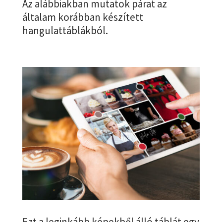
Az alábbiakban mutatok párat az
általam korábban készített
hangulattáblákból.
Ezt a leginkább képekből álló táblát egy