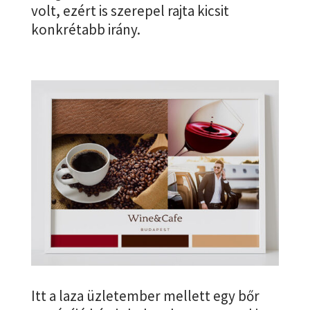
volt, ezért is szerepel rajta kicsit
konkrétabb irány.
Itt a laza üzletember mellett egy bőr