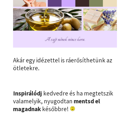
Akár egy idézettel is ráerősíthetünk az
ötletekre.
Inspirálódj
kedvedre és ha megtetszik
valamelyik, nyugodtan
mentsd el
magadnak
későbbre!