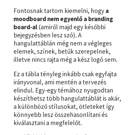
Fontosnak tartom kiemelni, hogy
a
moodboard nem egyenlő a branding
board-al
(amiről majd egy későbbi
bejegyzésben lesz szó). A
hangulattáblán még nem a végleges
elemek, színek, betűk szerepelnek,
illetve nincs rajta még a kész logó sem.
Ez a tábla tényleg inkább csak egyfajta
irányvonal, ami mentén a tervezés
elindul. Egy-egy témához nyugodtan
készíthetsz több hangulattáblát is akár,
a különböző stílusokat, ötleteket így
könnyebb lesz összehasonlítani és
kiválasztani a megfelelőt.