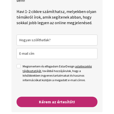
sem!
Havi 1-2 cikkre számíthatsz, melyekben olyan
témákról írok, amik segítenek abban, hogy
sokkal jobb legyen az online megjelenésed.
Megismertem és elfogadom EstarDesign
adatkezelési
tájékoztatóját
, továbbá hozzájárulok, hogy a
későbbiekben ingyenes tartalmakat és hasznos
információkat küldjön a megadott e-mail címre.
Kérem az értesítőt!