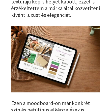
textúrájú kép is helyet kapott, ezzel is
érzékeltettem a márka által közvetíteni
kívánt luxust és eleganciát.
Ezen a moodboard-on már konkrét
szín és betűtípus elképzelések is