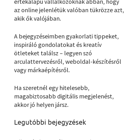
értékalapú vállalkozóknak abban, hogy
az online jelenlétük valóban tükrözze azt,
akik ők valójában.
A bejegyzéseimben gyakorlati tippeket,
inspiráló gondolatokat és kreatív
ötleteket találsz – legyen szó
arculattervezésről, weboldal-készítésről
vagy márkaépítésről.
Ha szeretnél egy hitelesebb,
magabiztosabb digitális megjelenést,
akkor jó helyen jársz.
Legutóbbi bejegyzések