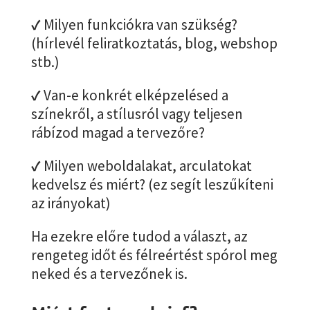
✓
Milyen funkciókra van szükség?
(hírlevél feliratkoztatás, blog, webshop
stb.)
✓
Van-e konkrét elképzelésed a
színekről, a stílusról vagy teljesen
rábízod magad a tervezőre?
✓
Milyen weboldalakat, arculatokat
kedvelsz és miért? (ez segít leszűkíteni
az irányokat)
Ha ezekre előre tudod a választ, az
rengeteg időt és félreértést spórol meg
neked és a tervezőnek is.