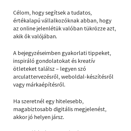
Célom, hogy segítsek a tudatos,
értékalapú vállalkozóknak abban, hogy
az online jelenlétük valóban tükrözze azt,
akik ők valójában.
A bejegyzéseimben gyakorlati tippeket,
inspiráló gondolatokat és kreatív
ötleteket találsz – legyen szó
arculattervezésről, weboldal-készítésről
vagy márkaépítésről.
Ha szeretnél egy hitelesebb,
magabiztosabb digitális megjelenést,
akkor jó helyen jársz.