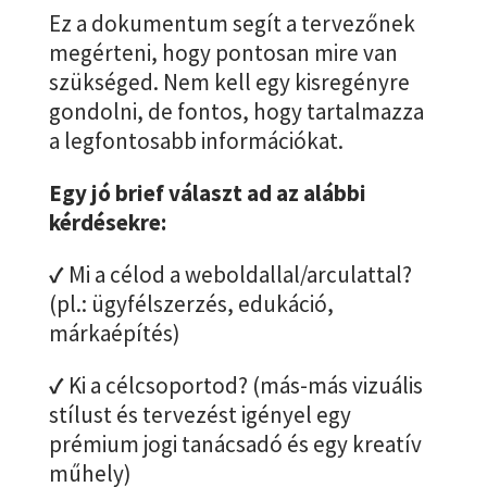
Ez a dokumentum segít a tervezőnek
megérteni, hogy pontosan mire van
szükséged. Nem kell egy kisregényre
gondolni, de fontos, hogy tartalmazza
a legfontosabb információkat.
Egy jó brief választ ad az alábbi
kérdésekre:
✓
Mi a célod a weboldallal/arculattal?
(pl.: ügyfélszerzés, edukáció,
márkaépítés)
✓
Ki a célcsoportod? (más-más vizuális
stílust és tervezést igényel egy
prémium jogi tanácsadó és egy kreatív
műhely)