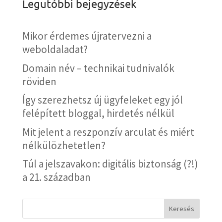
Legutóbbi bejegyzések
Mikor érdemes újratervezni a
weboldaladat?
Domain név – technikai tudnivalók
röviden
Így szerezhetsz új ügyfeleket egy jól
felépített bloggal, hirdetés nélkül
Mit jelent a reszponzív arculat és miért
nélkülözhetetlen?
Túl a jelszavakon: digitális biztonság (?!)
a 21. században
Keresés