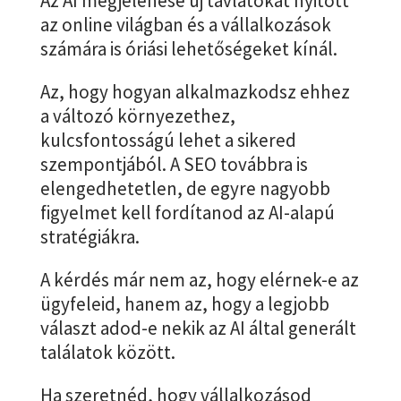
Az AI megjelenése új távlatokat nyitott
az online világban és a vállalkozások
számára is óriási lehetőségeket kínál.
Az, hogy hogyan alkalmazkodsz ehhez
a változó környezethez,
kulcsfontosságú lehet a sikered
szempontjából. A SEO továbbra is
elengedhetetlen, de egyre nagyobb
figyelmet kell fordítanod az AI-alapú
stratégiákra.
A kérdés már nem az, hogy elérnek-e az
ügyfeleid, hanem az, hogy a legjobb
választ adod-e nekik az AI által generált
találatok között.
Ha szeretnéd, hogy vállalkozásod