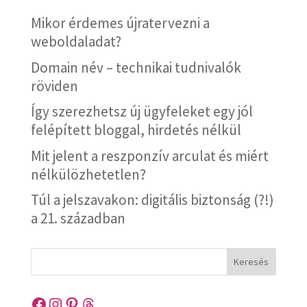
Mikor érdemes újratervezni a
weboldaladat?
Domain név – technikai tudnivalók
röviden
Így szerezhetsz új ügyfeleket egy jól
felépített bloggal, hirdetés nélkül
Mit jelent a reszponzív arculat és miért
nélkülözhetetlen?
Túl a jelszavakon: digitális biztonság (?!)
a 21. században
Keresés
Facebook
Instagram
Pinterest
Threads