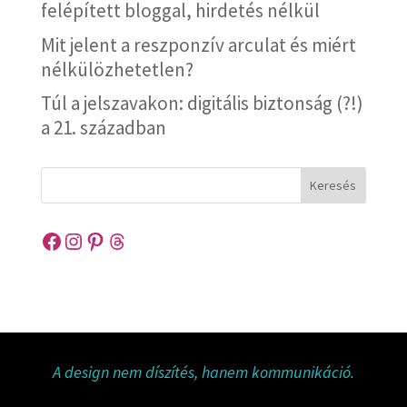
felépített bloggal, hirdetés nélkül
Mit jelent a reszponzív arculat és miért
nélkülözhetetlen?
Túl a jelszavakon: digitális biztonság (?!)
a 21. században
Keresés
Facebook
Instagram
Pinterest
Threads
A design nem díszítés, hanem kommunikáció.