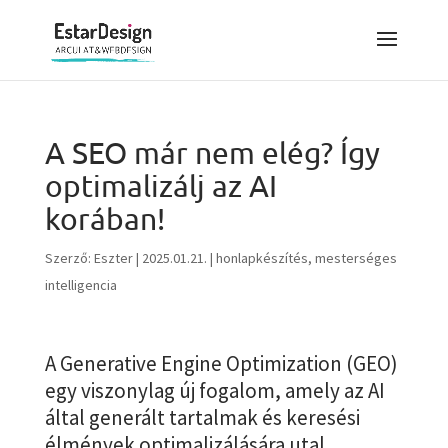
A SEO már nem elég? Így
optimalizálj az AI
korában!
Szerző:
Eszter
|
2025.01.21.
|
honlapkészítés
,
mesterséges
intelligencia
A Generative Engine Optimization (GEO)
egy viszonylag új fogalom, amely az AI
által generált tartalmak és keresési
élmények optimalizálására utal.