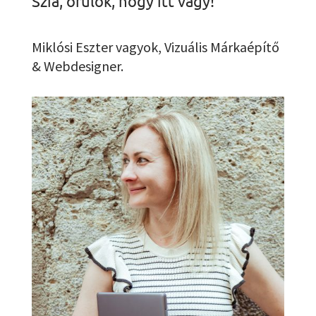
Szia, örülök, hogy itt vagy!
Miklósi Eszter vagyok, Vizuális Márkaépítő
& Webdesigner.