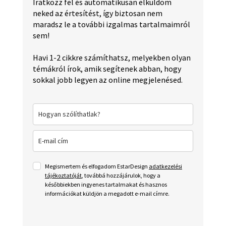
Iratkozz fel és automatikusan elküldöm
neked az értesítést, így biztosan nem
maradsz le a további izgalmas tartalmaimról
sem!
Havi 1-2 cikkre számíthatsz, melyekben olyan
témákról írok, amik segítenek abban, hogy
sokkal jobb legyen az online megjelenésed.
Megismertem és elfogadom EstarDesign
adatkezelési
tájékoztatóját
, továbbá hozzájárulok, hogy a
későbbiekben ingyenes tartalmakat és hasznos
információkat küldjön a megadott e-mail címre.