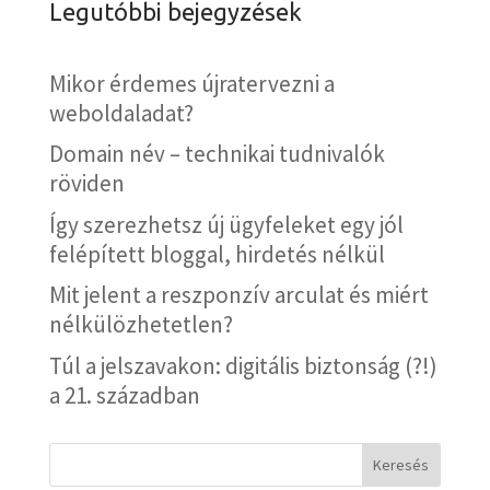
Legutóbbi bejegyzések
Mikor érdemes újratervezni a
weboldaladat?
Domain név – technikai tudnivalók
röviden
Így szerezhetsz új ügyfeleket egy jól
felépített bloggal, hirdetés nélkül
Mit jelent a reszponzív arculat és miért
nélkülözhetetlen?
Túl a jelszavakon: digitális biztonság (?!)
a 21. században
Keresés