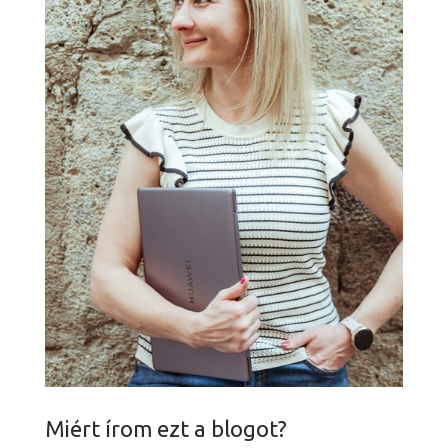
Miért írom ezt a blogot?