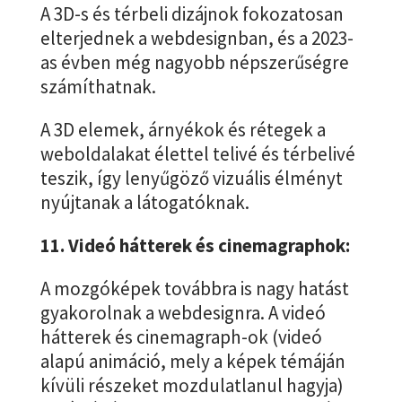
A 3D-s és térbeli dizájnok fokozatosan
elterjednek a webdesignban, és a 2023-
as évben még nagyobb népszerűségre
számíthatnak.
A 3D elemek, árnyékok és rétegek a
weboldalakat élettel telivé és térbelivé
teszik, így lenyűgöző vizuális élményt
nyújtanak a látogatóknak.
11. Videó hátterek és cinemagraphok:
A mozgóképek továbbra is nagy hatást
gyakorolnak a webdesignra. A videó
hátterek és cinemagraph-ok (
videó
alapú animáció, mely a képek témáján
kívüli részeket mozdulatlanul hagyja
)