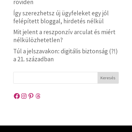
röviden
Így szerezhetsz új ügyfeleket egy jól
felépített bloggal, hirdetés nélkül
Mit jelent a reszponzív arculat és miért
nélkülözhetetlen?
Túl a jelszavakon: digitális biztonság (?!)
a 21. században
Keresés
Facebook
Instagram
Pinterest
Threads