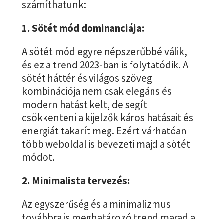
számíthatunk:
1. Sötét mód dominanciája:
A sötét mód egyre népszerűbbé válik,
és ez a trend 2023-ban is folytatódik. A
sötét háttér és világos szöveg
kombinációja nem csak elegáns és
modern hatást kelt, de segít
csökkenteni a kijelzők káros hatásait és
energiát takarít meg. Ezért várhatóan
több weboldal is bevezeti majd a sötét
módot.
2. Minimalista tervezés:
Az egyszerűség és a minimalizmus
továbbra is meghatározó trend marad a