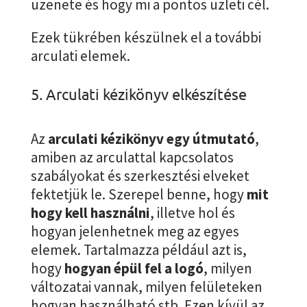
üzenete és hogy mi a pontos üzleti cél.
Ezek tükrében készülnek el a további
arculati elemek.
5. Arculati kézikönyv elkészítése
Az
arculati kézikönyv egy útmutató
,
amiben az arculattal kapcsolatos
szabályokat és szerkesztési elveket
fektetjük le. Szerepel benne, hogy
mit
hogy kell használni
, illetve hol és
hogyan jelenhetnek meg az egyes
elemek. Tartalmazza például azt is,
hogy
hogyan épül fel a logó
, milyen
változatai vannak, milyen felületeken
hogyan használható stb. Ezen kívül az