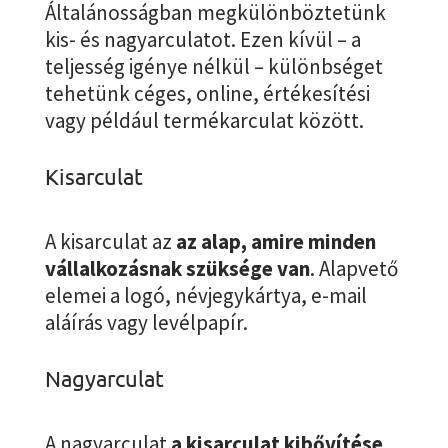
Általánosságban megkülönböztetünk
kis- és nagyarculatot. Ezen kívül – a
teljesség igénye nélkül – különbséget
tehetünk céges, online, értékesítési
vagy például termékarculat között.
Kisarculat
A kisarculat az
az alap, amire minden
vállalkozásnak szüksége van
. Alapvető
elemei a logó, névjegykártya, e-mail
aláírás vagy levélpapír.
Nagyarculat
A nagyarculat
a kisarculat kibővítése
,