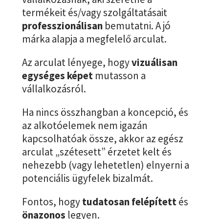
termékeit és/vagy szolgáltatásait
professzionálisan
bemutatni. A jó
márka alapja a megfelelő arculat.
Az arculat lényege, hogy
vizuálisan
egységes képet
mutasson a
vállalkozásról.
Ha nincs összhangban a koncepció, és
az alkotóelemek nem igazán
kapcsolhatóak össze, akkor az egész
arculat „szétesett” érzetet kelt és
nehezebb (vagy lehetetlen) elnyerni a
potenciális ügyfelek bizalmát.
Fontos, hogy
tudatosan felépített
és
önazonos
legyen.