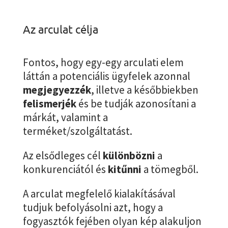
Az arculat célja
Fontos, hogy egy-egy arculati elem
láttán a potenciális ügyfelek azonnal
megjegyezzék
, illetve a későbbiekben
felismerjék
és be tudják azonosítani a
márkát, valamint a
terméket/szolgáltatást.
Az elsődleges cél
különbözni
a
konkurenciától és
kitűnni
a tömegből.
A arculat megfelelő kialakításával
tudjuk befolyásolni azt, hogy a
fogyasztók fejében olyan kép alakuljon