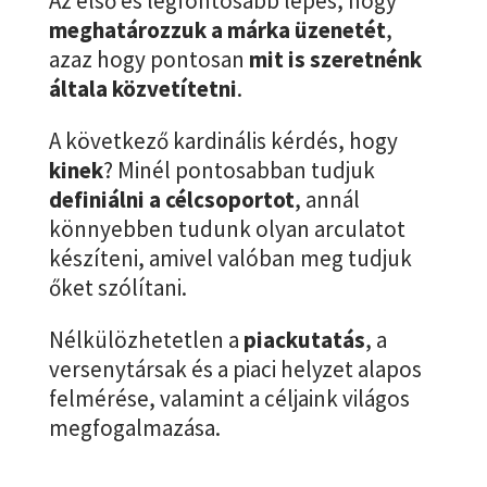
Az első és legfontosabb lépés, hogy
meghatározzuk a márka üzenetét
,
azaz hogy pontosan
mit is szeretnénk
általa közvetítetni
.
A következő kardinális kérdés, hogy
kinek
? Minél pontosabban tudjuk
definiálni a célcsoportot
, annál
könnyebben tudunk olyan arculatot
készíteni, amivel valóban meg tudjuk
őket szólítani.
Nélkülözhetetlen a
piackutatás
, a
versenytársak és a piaci helyzet alapos
felmérése, valamint a céljaink világos
megfogalmazása.