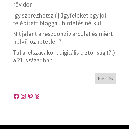
röviden
Így szerezhetsz új ügyfeleket egy jól
felépített bloggal, hirdetés nélkül
Mit jelent a reszponzív arculat és miért
nélkülözhetetlen?
Túl a jelszavakon: digitális biztonság (?!)
a 21. században
Keresés
Facebook
Instagram
Pinterest
Threads