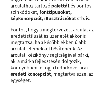
arculathoz tartozó
palettát
és pontos
színkódokat,
fonttípusokat,
képkoncepciót, illusztrációkat
stb. is.
Fontos, hogy a megtervezett arculat az
eredeti stílusát és üzenetét akkor is
megtartsa, ha a későbbiekben újabb
arculati elemekkel bővítenénk. Az
arculati kézikönyv segítségével bárki,
aki a márka fejlesztésén dolgozik,
könnyebben le fogja tudni követni az
eredeti koncepciót
, megtartva ezzel az
egységet.