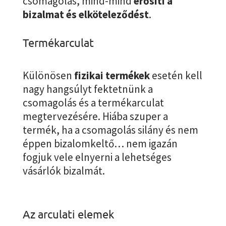
csomagolás, mind-mind
erősíti a
bizalmat és elköteleződést
.
Termékarculat
Különösen
fizikai termékek
esetén kell
nagy hangsúlyt fektetnünk a
csomagolás és a termékarculat
megtervezésére. Hiába szuper a
termék, ha a csomagolás silány és nem
éppen bizalomkeltő… nem igazán
fogjuk vele elnyerni a lehetséges
vásárlók bizalmát.
Az arculati elemek